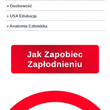
» Osobowość
» USA Edukacja
» Anatomia Człowieka
Jak Zapobiec
Zapłodnieniu