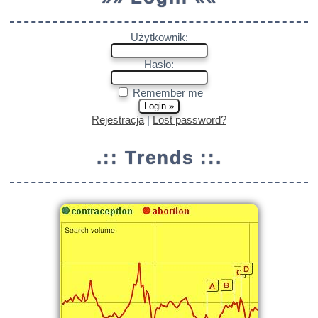
Użytkownik:
Hasło:
Remember me
Rejestracja
|
Lost password?
.:: Trends ::.