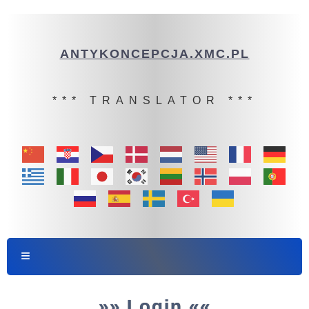
ANTYKONCEPCJA.XMC.PL
*** TRANSLATOR ***
»» Login ««