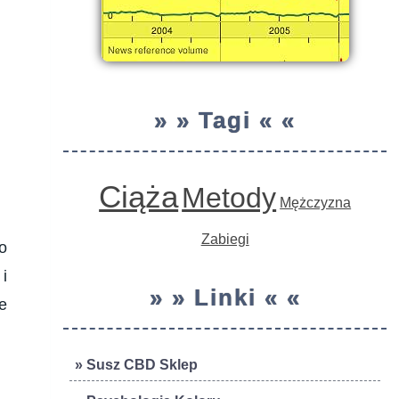
» » Tagi « «
Ciąża
Metody
Mężczyzna
Zabiegi
o
 i
» » Linki « «
e
» Susz CBD Sklep