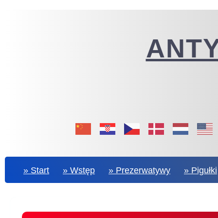
ANT
» Start
» Wstęp
» Prezerwatywy
» Pigułki