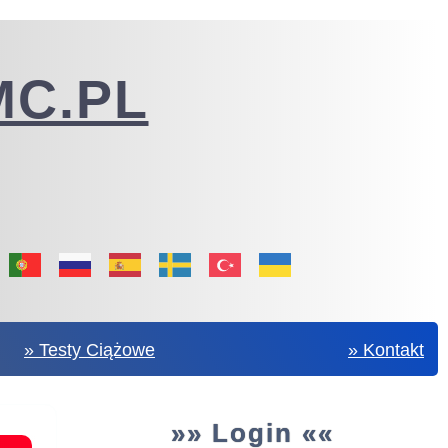
C.PL
» Testy Ciążowe
» Kontakt
»» Login ««