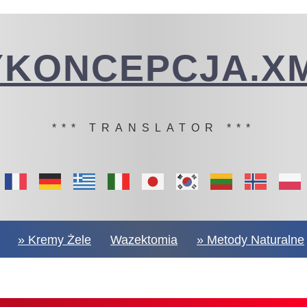
YKONCEPCJA.XM
*** TRANSLATOR ***
» Kremy Żele
Wazektomia
» Metody Naturalne