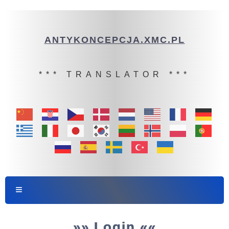
ANTYKONCEPCJA.XMC.PL
*** TRANSLATOR ***
»» Login ««