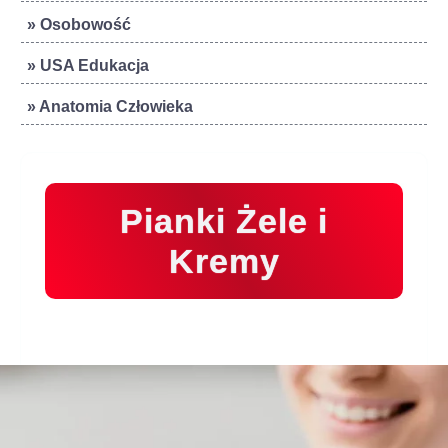
» Osobowość
» USA Edukacja
» Anatomia Człowieka
Pianki Żele i
Kremy