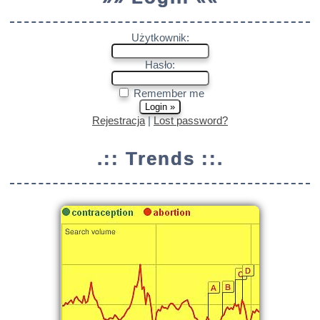
Użytkownik:
Hasło:
Remember me
Rejestracja
|
Lost password?
.:: Trends ::.