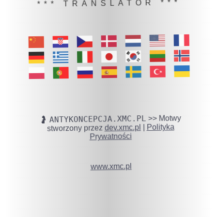
*** TRANSLATOR ***
ANTYKONCEPCJA.XMC.PL
🤰
>> Motwy
stworzony przez
dev.xmc.pl
|
Polityka
Prywatności
www.xmc.pl