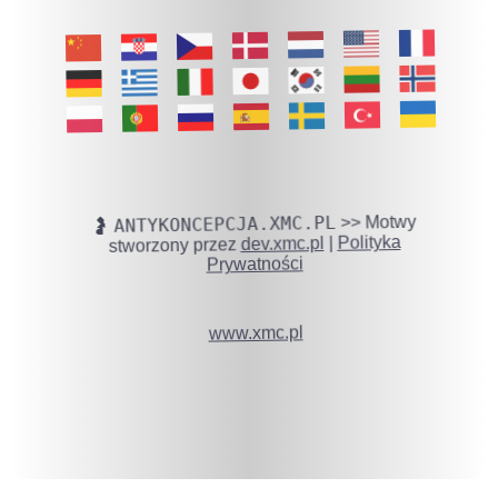
ANTYKONCEPCJA.XMC.PL
🤰
>> Motwy
stworzony przez
dev.xmc.pl
|
Polityka
Prywatności
www.xmc.pl