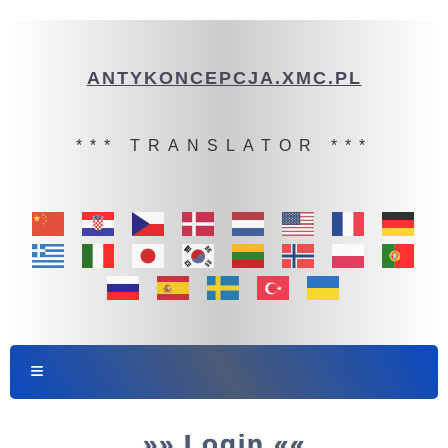
ANTYKONCEPCJA.XMC.PL
*** TRANSLATOR ***
»» Login ««