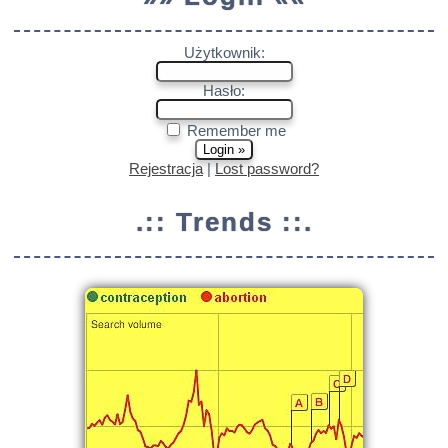
Użytkownik:
Hasło:
Remember me
Rejestracja
|
Lost password?
.:: Trends ::.